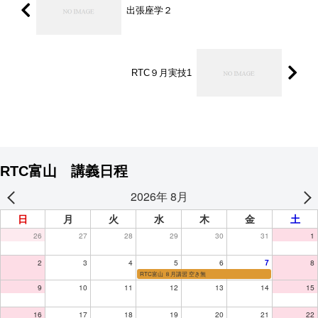
出張座学２
RTC９月実技1
RTC富山 講義日程
2026年 8月
日
月
火
水
木
金
土
26
27
28
29
30
31
1
2
3
4
5
6
7
8
RTC富山 ８月講習 空き無
9
10
11
12
13
14
15
16
17
18
19
20
21
22